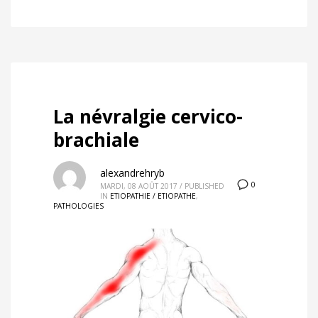
La névralgie cervico-
brachiale
alexandrehryb
0
MARDI, 08 AOÛT 2017
/
PUBLISHED
IN
ETIOPATHIE / ETIOPATHE
,
PATHOLOGIES