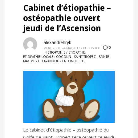
Cabinet d’étiopathie –
ostéopathie ouvert
jeudi de l’Ascension
alexandrehryb
0
MERCREDI, 24 MAI 2017
/
PUBLISHED
IN
ETIOPATHIE / ETIOPATHE
,
ETIOPATHIE LOCALE : COGOLIN - SAINT TROPEZ - SAINTE
MAXIME - LE LAVANDOU - LA LONDE ETC.
Le cabinet d’étiopathie – ostéopathie du
Golfe de Saint-Tropez sera ouvert ce jeudi