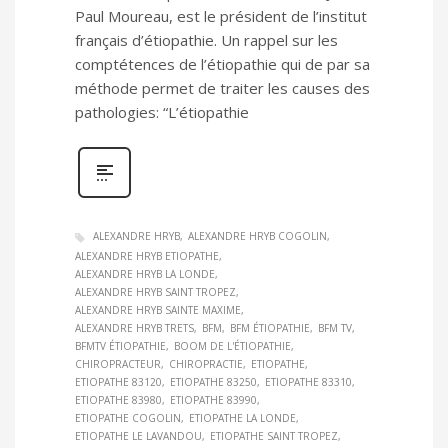
Paul Moureau, est le président de l’institut
français d’étiopathie. Un rappel sur les
comptétences de l’étiopathie qui de par sa
méthode permet de traiter les causes des
pathologies: “L’étiopathie
ALEXANDRE HRYB
ALEXANDRE HRYB COGOLIN
ALEXANDRE HRYB ETIOPATHE
ALEXANDRE HRYB LA LONDE
ALEXANDRE HRYB SAINT TROPEZ
ALEXANDRE HRYB SAINTE MAXIME
ALEXANDRE HRYB TRETS
BFM
BFM ÉTIOPATHIE
BFM TV
BFMTV ÉTIOPATHIE
BOOM DE L'ÉTIOPATHIE
CHIROPRACTEUR
CHIROPRACTIE
ETIOPATHE
ETIOPATHE 83120
ETIOPATHE 83250
ETIOPATHE 83310
ETIOPATHE 83980
ETIOPATHE 83990
ETIOPATHE COGOLIN
ETIOPATHE LA LONDE
ETIOPATHE LE LAVANDOU
ETIOPATHE SAINT TROPEZ