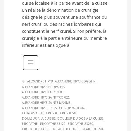
qui se localise à la partie avant de la cuisse.
En réalité la dénomination de cruralgie
désigne le plus souvent une souffrance du
nerf crural ou des racines lombaires qui
constituent le nerf crural. Si l’on préfère, la
cruralgie à la partie antérieure du membre
inférieur est analogue à
ALEXANDRE HRYB
ALEXANDRE HRYB COGOLIN
ALEXANDRE HRYB ETIOPATHE
ALEXANDRE HRYB LA LONDE
ALEXANDRE HRYB SAINT TROPEZ
ALEXANDRE HRYB SAINTE MAXIME
ALEXANDRE HRYB TRETS
CHIROPRACTEUR
CHIROPRACTIE
CRURAL
CRURALGIE
DOULEUR A LA CUISSE
DOULEUR DU DOS A LA CUISSE
ETIOPATHE
ETIOPATHE 83120
ETIOPATHE 83250
ETIOPATHE 83310
ETIOPATHE 83980
ETIOPATHE 83990