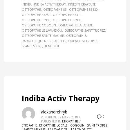
INDIBA
INDIBA ACTIV THERAPY
KINESITHERAPEUTE
OSTEOPATHE
OSTEOPATHE 83
OSTEOPATHE 83120
OSTEOPATHE 83250
OSTEOPATHE 83310
OSTEOPATHE 83980
OSTEOPATHE 83990
OSTEOPATHE COGOLIN
OSTEOPATHE LA LONDE
OSTEOPATHE LE LAVANDOU
OSTEOPATHE SAINT TROPEZ
OSTEOPATHE SAINTE MAXIME
OSTEOPATHIE
RADIO FREQUENCE
RADIO FREQUENCE ST TROPEZ
SEANCES KINE
TENDINITE
Indiba Activ Therapy
alexandrehryb
0
VENDREDI, 02 MARS 2018
/
PUBLISHED IN
ETIOPATHIE /
ETIOPATHE
,
ETIOPATHIE LOCALE : COGOLIN - SAINT TROPEZ
- SAINTE MAXIME - LE LAVANDOU - LA LONDE ETC.