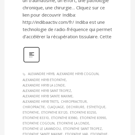
un traumatisme, un effort, une pathologie
chronique, une chirurgie… Cliquez sur ce
lien pour decouvrir Indiba:
http://indibaactiv.com/fr/ Indiba est une
technologie de radio-fréquence qui permet
d’accélérer la récupération tissulaire. Cette
ALEXANDRE HRYB
ALEXANDRE HRYB COGOLIN
ALEXANDRE HRYB ETIOPATHE
ALEXANDRE HRYB LA LONDE
ALEXANDRE HRYB SAINT TROPEZ
ALEXANDRE HRYB SAINTE MAXIME
ALEXANDRE HRYB TRETS
CHIROPRACTEUR
CHIROPRACTIE
CLAQUAGE
DECHIRURE
ESTHETIQUE
ETIOPATHE
ETIOPATHE 83120
ETIOPATHE 83250
ETIOPATHE 83310
ETIOPATHE 83980
ETIOPATHE 83990
ETIOPATHE COGOLIN
ETIOPATHE LA LONDE
ETIOPATHE LE LAVANDOU
ETIOPATHE SAINT TROPEZ
ETIOPATHE SAINTE MAXIME
ETIOPATHE VAR
ETIOPATHIE