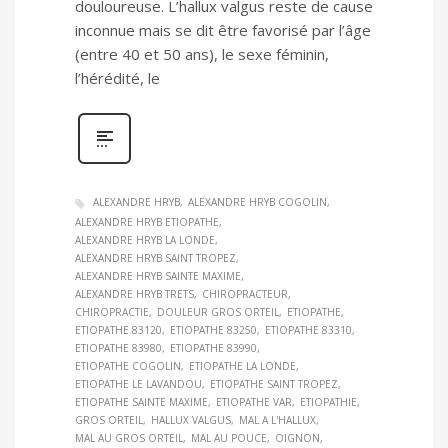
douloureuse. L’hallux valgus reste de cause
inconnue mais se dit être favorisé par l’âge
(entre 40 et 50 ans), le sexe féminin,
l’hérédité, le
ALEXANDRE HRYB
ALEXANDRE HRYB COGOLIN
ALEXANDRE HRYB ETIOPATHE
ALEXANDRE HRYB LA LONDE
ALEXANDRE HRYB SAINT TROPEZ
ALEXANDRE HRYB SAINTE MAXIME
ALEXANDRE HRYB TRETS
CHIROPRACTEUR
CHIROPRACTIE
DOULEUR GROS ORTEIL
ETIOPATHE
ETIOPATHE 83120
ETIOPATHE 83250
ETIOPATHE 83310
ETIOPATHE 83980
ETIOPATHE 83990
ETIOPATHE COGOLIN
ETIOPATHE LA LONDE
ETIOPATHE LE LAVANDOU
ETIOPATHE SAINT TROPEZ
ETIOPATHE SAINTE MAXIME
ETIOPATHE VAR
ETIOPATHIE
GROS ORTEIL
HALLUX VALGUS
MAL A L'HALLUX
MAL AU GROS ORTEIL
MAL AU POUCE
OIGNON