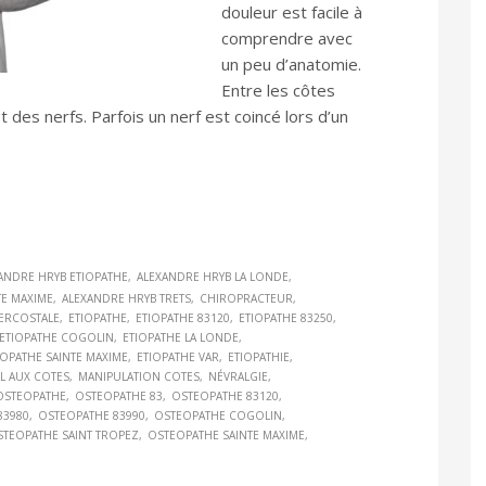
douleur est facile à
comprendre avec
un peu d’anatomie.
Entre les côtes
des nerfs. Parfois un nerf est coincé lors d’un
ANDRE HRYB ETIOPATHE
ALEXANDRE HRYB LA LONDE
TE MAXIME
ALEXANDRE HRYB TRETS
CHIROPRACTEUR
ERCOSTALE
ETIOPATHE
ETIOPATHE 83120
ETIOPATHE 83250
ETIOPATHE COGOLIN
ETIOPATHE LA LONDE
IOPATHE SAINTE MAXIME
ETIOPATHE VAR
ETIOPATHIE
L AUX COTES
MANIPULATION COTES
NÉVRALGIE
OSTEOPATHE
OSTEOPATHE 83
OSTEOPATHE 83120
83980
OSTEOPATHE 83990
OSTEOPATHE COGOLIN
STEOPATHE SAINT TROPEZ
OSTEOPATHE SAINTE MAXIME