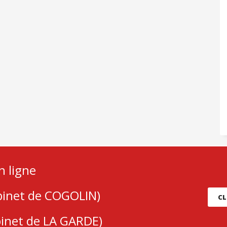
n ligne
abinet de COGOLIN)
CL
binet de LA GARDE)