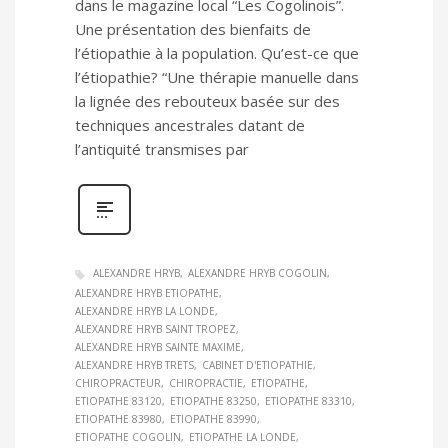
dans le magazine local “Les Cogolinois”.
Une présentation des bienfaits de
l’étiopathie à la population. Qu’est-ce que
l’étiopathie? “Une thérapie manuelle dans
la lignée des rebouteux basée sur des
techniques ancestrales datant de
l’antiquité transmises par
ALEXANDRE HRYB
ALEXANDRE HRYB COGOLIN
ALEXANDRE HRYB ETIOPATHE
ALEXANDRE HRYB LA LONDE
ALEXANDRE HRYB SAINT TROPEZ
ALEXANDRE HRYB SAINTE MAXIME
ALEXANDRE HRYB TRETS
CABINET D'ETIOPATHIE
CHIROPRACTEUR
CHIROPRACTIE
ETIOPATHE
ETIOPATHE 83120
ETIOPATHE 83250
ETIOPATHE 83310
ETIOPATHE 83980
ETIOPATHE 83990
ETIOPATHE COGOLIN
ETIOPATHE LA LONDE