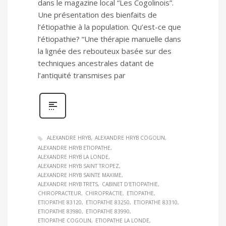
dans le magazine local “Les Cogolinois”.
Une présentation des bienfaits de
l’étiopathie à la population. Qu’est-ce que
l’étiopathie? “Une thérapie manuelle dans
la lignée des rebouteux basée sur des
techniques ancestrales datant de
l’antiquité transmises par
ALEXANDRE HRYB
ALEXANDRE HRYB COGOLIN
ALEXANDRE HRYB ETIOPATHE
ALEXANDRE HRYB LA LONDE
ALEXANDRE HRYB SAINT TROPEZ
ALEXANDRE HRYB SAINTE MAXIME
ALEXANDRE HRYB TRETS
CABINET D'ETIOPATHIE
CHIROPRACTEUR
CHIROPRACTIE
ETIOPATHE
ETIOPATHE 83120
ETIOPATHE 83250
ETIOPATHE 83310
ETIOPATHE 83980
ETIOPATHE 83990
ETIOPATHE COGOLIN
ETIOPATHE LA LONDE