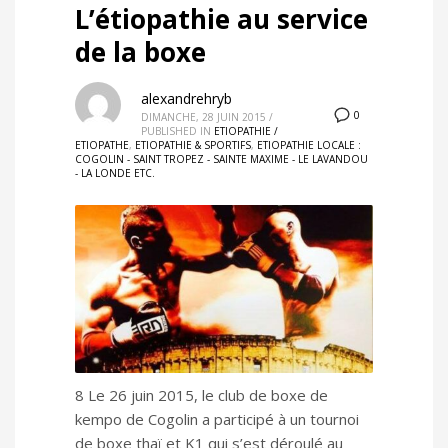
L’étiopathie au service
de la boxe
alexandrehryb
0
DIMANCHE, 28 JUIN 2015
/
PUBLISHED IN
ETIOPATHIE /
ETIOPATHE
,
ETIOPATHIE & SPORTIFS
,
ETIOPATHIE LOCALE :
COGOLIN - SAINT TROPEZ - SAINTE MAXIME - LE LAVANDOU
- LA LONDE ETC.
8 Le 26 juin 2015, le club de boxe de
kempo de Cogolin a participé à un tournoi
de boxe thaï et K1 qui s’est déroulé au