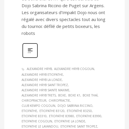
Dojo Sabrina Riccino de Puget sur Argens.
Les organisateurs d’Impakt Dojo nous ont
régalé avec divers spectacles tout au long
du tournoi: défilé de petits boxeurs, les
robots
ALEXANDRE HRYB
ALEXANDRE HRYB COGOLIN
ALEXANDRE HRYB ETIOPATHE
ALEXANDRE HRYB LA LONDE
ALEXANDRE HRYB SAINT TROPEZ
ALEXANDRE HRYB SAINTE MAXIME
ALEXANDRE HRYB TRETS
BOXE
BOXE K1
BOXE THAÏ
CHIROPRACTEUR
CHIROPRACTIE
CLUB KEMPO COGOLIN
DOJO SABRINA RICCINO
ETIOPATHE
ETIOPATHE 83120
ETIOPATHE 83250
ETIOPATHE 83310
ETIOPATHE 83980
ETIOPATHE 83990
ETIOPATHE COGOLIN
ETIOPATHE LA LONDE
ETIOPATHE LE LAVANDOU
ETIOPATHE SAINT TROPEZ