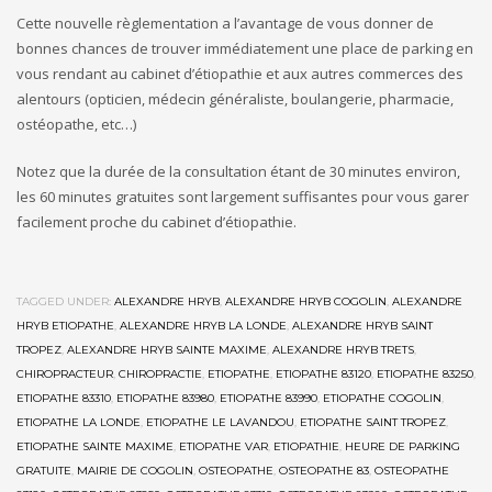
Cette nouvelle règlementation a l’avantage de vous donner de
bonnes chances de trouver immédiatement une place de parking en
vous rendant au cabinet d’étiopathie et aux autres commerces des
alentours (opticien, médecin généraliste, boulangerie, pharmacie,
ostéopathe, etc…)
Notez que la durée de la consultation étant de 30 minutes environ,
les 60 minutes gratuites sont largement suffisantes pour vous garer
facilement proche du cabinet d’étiopathie.
TAGGED UNDER:
ALEXANDRE HRYB
,
ALEXANDRE HRYB COGOLIN
,
ALEXANDRE
HRYB ETIOPATHE
,
ALEXANDRE HRYB LA LONDE
,
ALEXANDRE HRYB SAINT
TROPEZ
,
ALEXANDRE HRYB SAINTE MAXIME
,
ALEXANDRE HRYB TRETS
,
CHIROPRACTEUR
,
CHIROPRACTIE
,
ETIOPATHE
,
ETIOPATHE 83120
,
ETIOPATHE 83250
,
ETIOPATHE 83310
,
ETIOPATHE 83980
,
ETIOPATHE 83990
,
ETIOPATHE COGOLIN
,
ETIOPATHE LA LONDE
,
ETIOPATHE LE LAVANDOU
,
ETIOPATHE SAINT TROPEZ
,
ETIOPATHE SAINTE MAXIME
,
ETIOPATHE VAR
,
ETIOPATHIE
,
HEURE DE PARKING
GRATUITE
,
MAIRIE DE COGOLIN
,
OSTEOPATHE
,
OSTEOPATHE 83
,
OSTEOPATHE