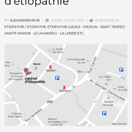
d’étiopathie
BY
ALEXANDREHRYB
/
MARDI, 11 AOÛT 2015
/
PUBLISHED IN
ETIOPATHIE / ETIOPATHE
,
ETIOPATHIE LOCALE : COGOLIN - SAINT TROPEZ -
SAINTE MAXIME - LE LAVANDOU - LA LONDE ETC.